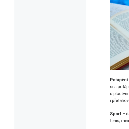
Potápění
si a potáp
s ploutve
i přetaho
Sport
– d
tenis, min