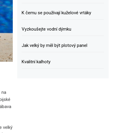
K čemu se používají kuželové vrtáky
Vyzkoušejte vodní dýmku
Jak velký by měl být plotový panel
Kvalitní kalhoty
e na
pijské
Zábava
e velký