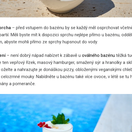
sprcha
– před vstupem do bazénu by se každý měl osprchovat včetn
partií. Měli byste mít k dispozici sprchu nejlépe přímo u bazénu, odd
, abyste mohli přímo ze sprchy hupsnout do vody.
ení
– není dobrý nápad nabízet k zábavě u
oválného bazénu
těžká t
že ten vepřový řízek, masový hamburger, smažený sýr a hranolky a skl
ji oželte a nahrazujte je donáškou pizzy, obloženými veganskými chle
 celozrnné mouky. Nabídněte u bazénu také více ovoce, v létě se tu 
nány a pomeranče.