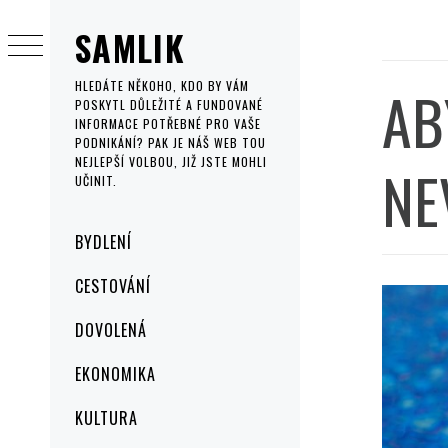
Skip
SAMLIK
to
content
AB
HLEDÁTE NĚKOHO, KDO BY VÁM
POSKYTL DŮLEŽITÉ A FUNDOVANÉ
INFORMACE POTŘEBNÉ PRO VAŠE
PODNIKÁNÍ? PAK JE NÁŠ WEB TOU
NEJLEPŠÍ VOLBOU, JIŽ JSTE MOHLI
NE
UČINIT.
Primary
BYDLENÍ
Menu
CESTOVÁNÍ
DOVOLENÁ
EKONOMIKA
KULTURA