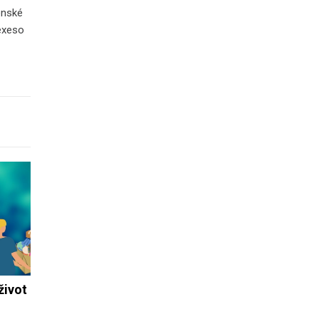
enské
Pexeso
život