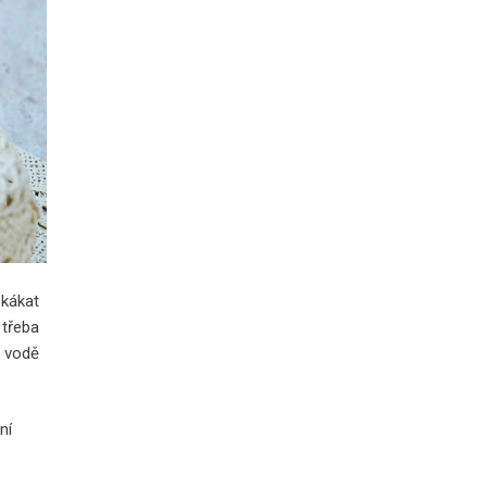
skákat
 třeba
e vodě
ní