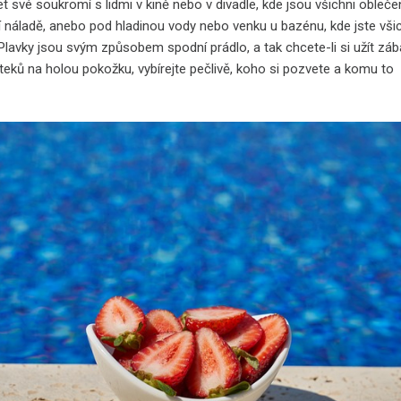
let své soukromí s lidmi v kině nebo v divadle, kde jsou všichni obleče
í náladě, anebo pod hladinou vody nebo venku u bazénu, kde jste vši
 Plavky jsou svým způsobem spodní prádlo, a tak chcete-li si užít zá
teků na holou pokožku, vybírejte pečlivě, koho si pozvete a komu to