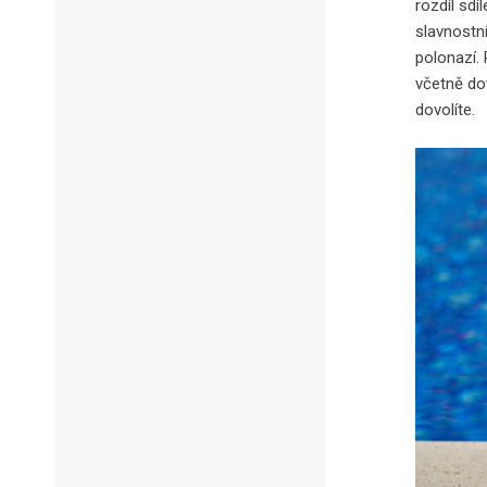
rozdíl sdí
slavnostn
polonazí.
včetně do
dovolíte.