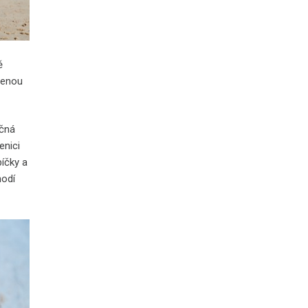
ě
ělenou
učná
enici
bíčky a
hodí