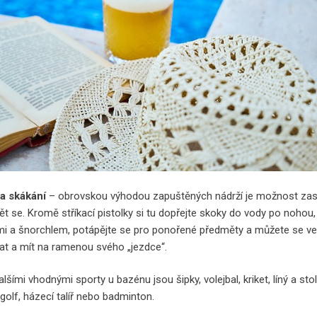
 a skákání
– obrovskou výhodou zapuštěných nádrží je možnost za
ět se. Kromě stříkací pistolky si tu dopřejte skoky do vody po nohou,
mi a šnorchlem, potápějte se pro ponořené předměty a můžete se v
vat a mít na ramenou svého „jezdce“.
alšími vhodnými sporty u bazénu jsou šipky, volejbal, kriket, líný a stol
igolf, házecí talíř nebo badminton.