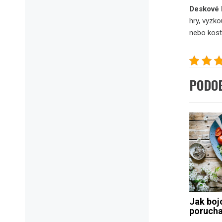
Deskové 
hry, vyzko
nebo kost
PODO
Jak boj
porucha