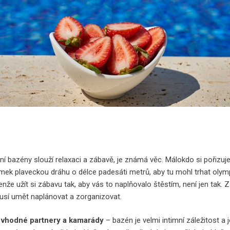
ní bazény slouží relaxaci a zábavě, je známá věc. Málokdo si pořizuj
mek plaveckou dráhu o délce padesáti metrů, aby tu mohl trhat olym
enže užít si zábavu tak, aby vás to naplňovalo štěstím, není jen tak. 
usí umět naplánovat a zorganizovat.
e vhodné partnery a kamarády
– bazén je velmi intimní záležitost a j