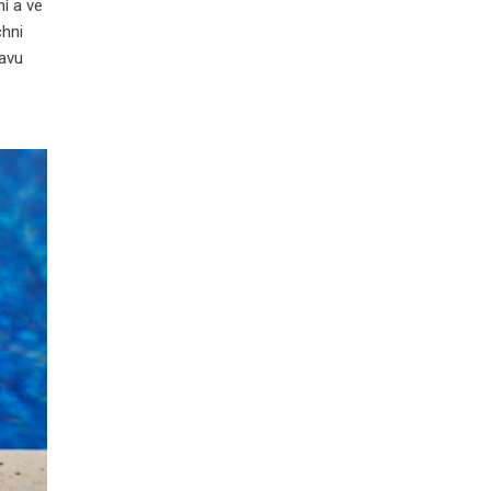
ní a ve
chni
bavu