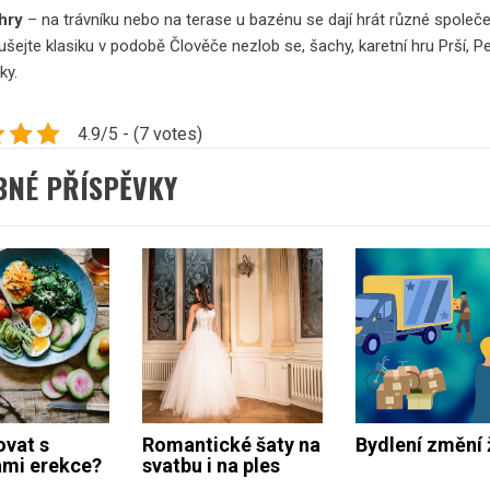
hry
– na trávníku nebo na terase u bazénu se dají hrát různé společ
ušejte klasiku v podobě Člověče nezlob se, šachy, karetní hru Prší, 
ky.
4.9/5 - (7 votes)
BNÉ PŘÍSPĚVKY
ovat s
Romantické šaty na
Bydlení změní 
mi erekce?
svatbu i na ples