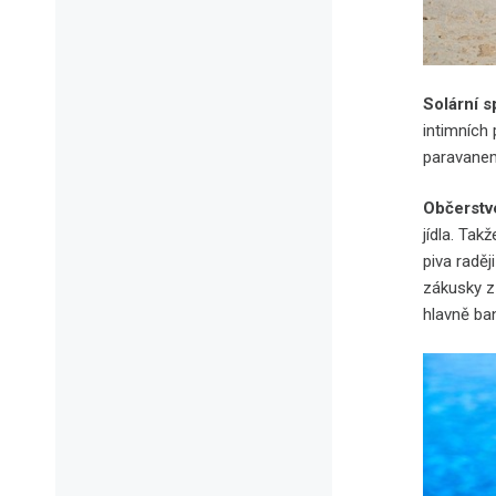
Solární 
intimních 
paravanem
Občerstv
jídla. Tak
piva radě
zákusky z
hlavně ba