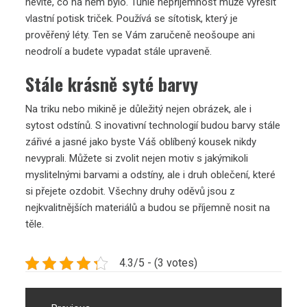
nevíte, co na něm bylo. Tuhle nepříjemnost může vyřešit
vlastní
potisk triček
. Používá se sítotisk, který je
prověřený léty. Ten se Vám zaručeně neošoupe ani
neodrolí a budete vypadat stále upraveně.
Stále krásně syté barvy
Na triku nebo mikině je důležitý nejen obrázek, ale i
sytost odstínů. S inovativní technologií budou barvy stále
zářivé a jasné jako byste Váš oblíbený kousek nikdy
nevyprali. Můžete si zvolit nejen motiv s jakýmikoli
myslitelnými barvami a odstíny, ale i druh oblečení, které
si přejete ozdobit. Všechny druhy oděvů jsou z
nejkvalitnějších materiálů a budou se příjemně nosit na
těle.
4.3/5 - (3 votes)
Navigace