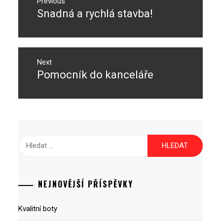
pro
Previous
Snadná a rychlá stavba!
Previous
příspěvek
post:
Next
Pomocník do kanceláře
Next
post:
Vyhledávání
NEJNOVĚJŠÍ PŘÍSPĚVKY
Kvalitní boty