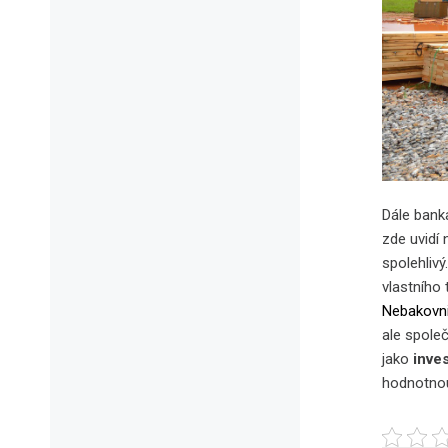
Dále bank
zde uvidí 
spolehlivý
vlastního 
Nebakovn
ale spole
jako
inve
hodnotnou