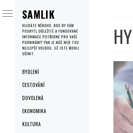
Skip
SAMLIK
to
content
HY
HLEDÁTE NĚKOHO, KDO BY VÁM
POSKYTL DŮLEŽITÉ A FUNDOVANÉ
INFORMACE POTŘEBNÉ PRO VAŠE
PODNIKÁNÍ? PAK JE NÁŠ WEB TOU
NEJLEPŠÍ VOLBOU, JIŽ JSTE MOHLI
UČINIT.
Primary
BYDLENÍ
Menu
CESTOVÁNÍ
DOVOLENÁ
EKONOMIKA
KULTURA