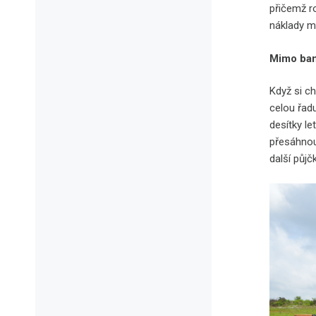
přičemž 
náklady m
Mimo ba
Když si ch
celou řad
desítky l
přesáhnou
další půjčk