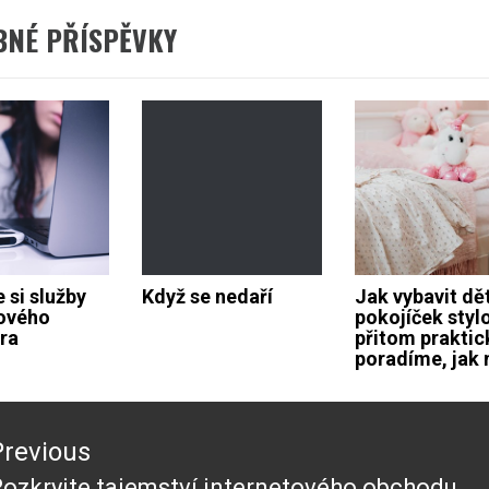
BNÉ PŘÍSPĚVKY
 si služby
Když se nedaří
Jak vybavit dě
rového
pokojíček styl
ra
přitom praktic
poradíme, jak 
ace
Previous
ěvek
ozkryjte tajemství internetového obchodu