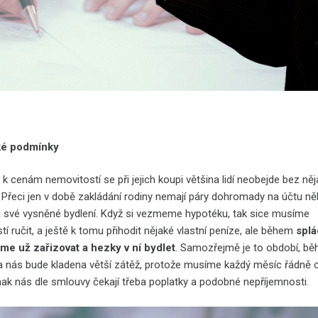
ké podmínky
k cenám nemovitostí se při jejich koupi většina lidí neobejde bez ně
. Přeci jen v době zakládání rodiny nemají páry dohromady na účtu ně
a své vysněné bydlení. Když si vezmeme hypotéku, tak sice musíme
í ručit, a ještě k tomu přihodit nějaké vlastní peníze, ale během
splá
eme už zařizovat a hezky v ní bydlet
. Samozřejmě je to období, b
a nás bude kladena větší zátěž, protože musíme každý měsíc řádně 
inak nás dle smlouvy čekají třeba poplatky a podobné nepříjemnosti.