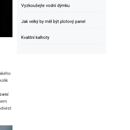
Vyzkoušejte vodní dýmku
Jak velký by měl být plotový panel
Kvalitní kalhoty
jakého
kolik
cení
ěhem
odvést