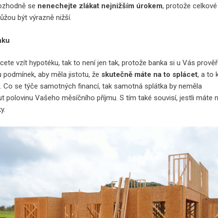
rozhodně se
nenechejte zlákat nejnižším úrokem
, protože celkové
ůžou být výrazně nižší.
nku
cete vzít hypotéku, tak to není jen tak, protože banka si u Vás prověř
u podmínek, aby měla jistotu, že
skutečně máte na to splácet
, a to 
et. Co se týče samotných financí, tak samotná splátka by neměla
t polovinu Vašeho měsíčního příjmu. S tím také souvisí, jestli máte 
y.