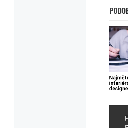
PODO
Najměte
interié
designe
Navig
pro
přísp
R