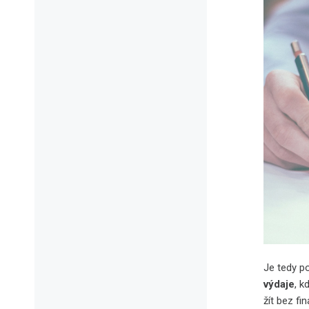
Je tedy po
výdaje
, k
žít bez fi