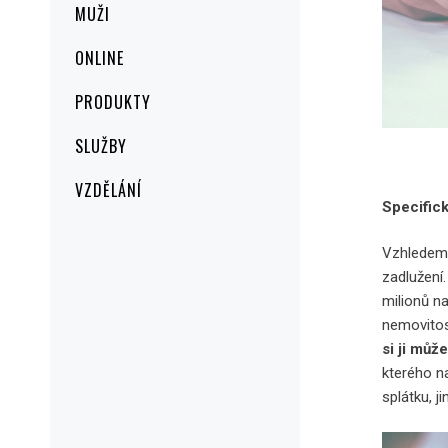
MUŽI
ONLINE
PRODUKTY
SLUŽBY
VZDĚLÁNÍ
Specific
Vzhledem 
zadlužení
milionů n
nemovitost
si ji můž
kterého n
splátku, j