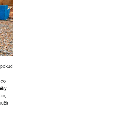
 pokud
ěco
éky
éka,
oužit