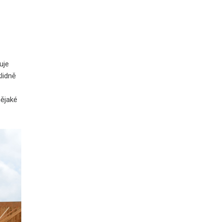
uje
klidně
nějaké