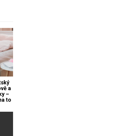
tský
ově a
ky –
na to