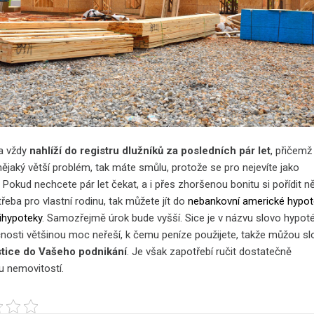
a vždy
nahlíží do registru dlužníků za posledních pár let
, přičemž
nějaký větší problém, tak máte smůlu, protože se pro nejevíte jako
. Pokud nechcete pár let čekat, a i přes zhoršenou bonitu si pořídit n
třeba pro vlastní rodinu, tak můžete jít do
nebankovní americké hypot
ihypoteky
. Samozřejmě úrok bude vyšší. Sice je v názvu slovo hypot
čnosti většinou moc neřeší, k čemu peníze použijete, takže můžou sl
stice do Vašeho podnikání
. Je však zapotřebí ručit dostatečně
 nemovitostí.