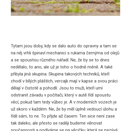
Tytam jsou doby, kdy se dalo auto do opravny a tam se
na něj vrhli špinaví mechanici s rukama černýma od olejů
a se spoustou různého nářadí. Ne, že by se to dnes
nedělalo, to ano, ale už je toho o hodně méně. A také
přibyla jiná skupina. Skupina takových techniků, kteří
chodí v bílých pláštích, vercajk mají v kapse a svou práci
dělají v čistotě a pohodlí. Jsou to muži, kteří umí
odstranit závadu v počítači, který v autě řídí spoustu
věcí, pokud tam tedy vůbec je. A v moderních vozech je
už skoro v každém. Ne, že by měl úplně vedoucí úlohu a
řídil sám, to ne. To přijde až časem. Ten sice není zase
tak daleko, ale přesto se raději budeme věnovat
současnosti a podíváme se na věcičku, která se nazývá