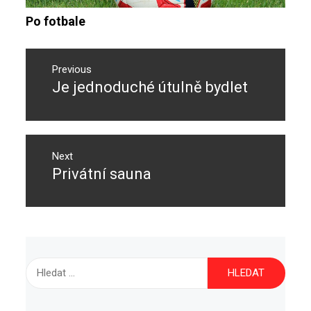
Po fotbale
Navigace
pro
Previous
Je jednoduché útulně bydlet
Previous
příspěvek
post:
Next
Privátní sauna
Next
post:
Vyhledávání