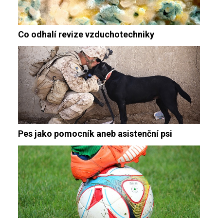
Co odhalí revize vzduchotechniky
Pes jako pomocník aneb asistenční psi