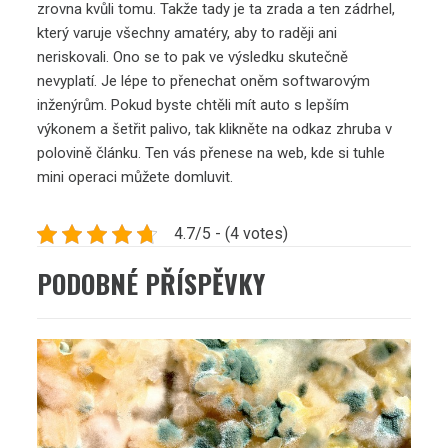
zrovna kvůli tomu. Takže tady je ta zrada a ten zádrhel,
který varuje všechny amatéry, aby to raději ani
neriskovali. Ono se to pak ve výsledku skutečně
nevyplatí. Je lépe to přenechat oněm softwarovým
inženýrům. Pokud byste chtěli mít auto s lepším
výkonem a šetřit palivo, tak klikněte na odkaz zhruba v
polovině článku. Ten vás přenese na web, kde si tuhle
mini operaci můžete domluvit.
4.7/5 - (4 votes)
PODOBNÉ PŘÍSPĚVKY