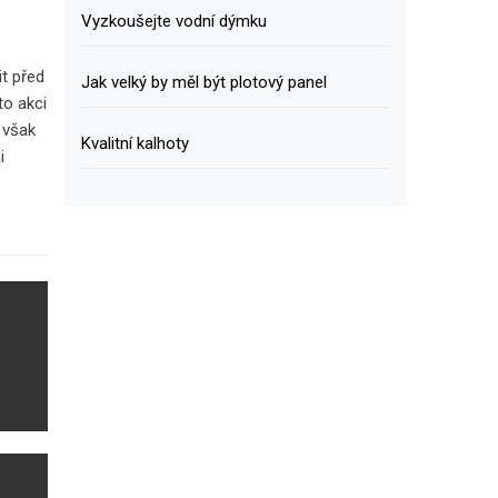
Vyzkoušejte vodní dýmku
e
t před
Jak velký by měl být plotový panel
o akci
 však
Kvalitní kalhoty
i