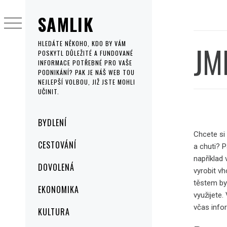
Skip
SAMLIK
to
content
JM
HLEDÁTE NĚKOHO, KDO BY VÁM
POSKYTL DŮLEŽITÉ A FUNDOVANÉ
INFORMACE POTŘEBNÉ PRO VAŠE
PODNIKÁNÍ? PAK JE NÁŠ WEB TOU
NEJLEPŠÍ VOLBOU, JIŽ JSTE MOHLI
UČINIT.
Primary
BYDLENÍ
Menu
Chcete si
CESTOVÁNÍ
a chuti? P
například 
DOVOLENÁ
vyrobit v
těstem by
EKONOMIKA
využijete.
včas info
KULTURA