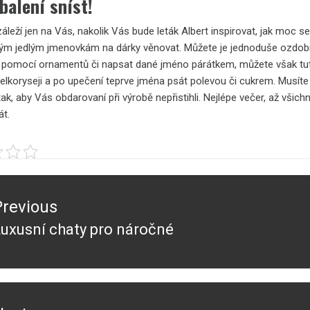
balení sníst!
 záleží jen na Vás, nakolik Vás bude leták Albert inspirovat, jak moc s
ým jedlým jmenovkám na dárky věnovat. Můžete je jednoduše ozdobi
pomocí ornamentů či napsat dané jméno párátkem, můžete však tut
elkoryseji a po upečení teprve jména psát polevou či cukrem. Musíte
ak, aby Vás obdarovaní při výrobě nepřistihli. Nejlépe večer, až všichn
át.
ace
Previous
ěvek
uxusní chaty pro náročné
revious
ost: