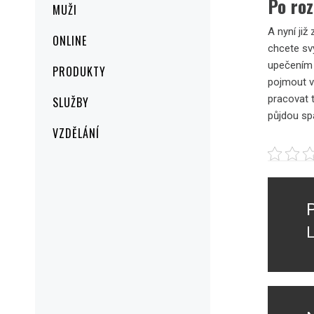
Po roz
MUŽI
A nyní již
ONLINE
chcete sv
upečením 
PRODUKTY
pojmout v
pracovat t
SLUŽBY
půjdou sp
VZDĚLÁNÍ
Navig
pro
přísp
L
P
p