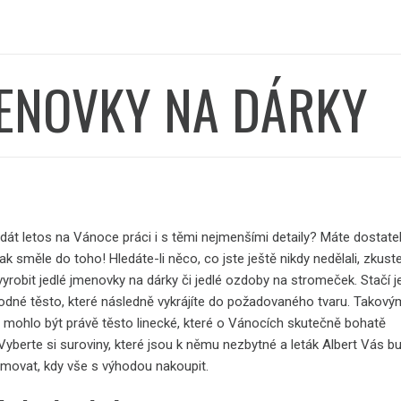
ENOVKY NA DÁRKY
 dát letos na Vánoce práci i s těmi nejmenšími detaily? Máte dostat
ak směle do toho! Hledáte-li něco, co jste ještě nikdy nedělali, zkust
vyrobit jedlé jmenovky na dárky či jedlé ozdoby na stromeček. Stačí j
hodné těsto, které následně vykrájíte do požadovaného tvaru. Takový
 mohlo být právě těsto linecké, které o Vánocích skutečně bohatě
 Vyberte si suroviny, které jsou k němu nezbytné a
leták Albert
Vás b
rmovat, kdy vše s výhodou nakoupit.