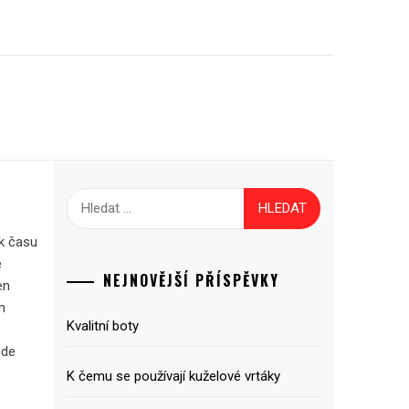
Vyhledávání
ek času
e
NEJNOVĚJŠÍ PŘÍSPĚVKY
en
m
Kvalitní boty
ude
K čemu se používají kuželové vrtáky