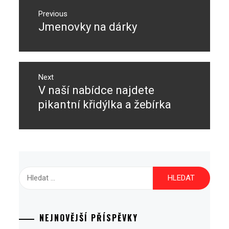
Navigace
pro
Previous
Jmenovky na dárky
Previous
příspěvek
post:
Next
V naší nabídce najdete
Next
post:
pikantní křidýlka a žebírka
Vyhledávání
NEJNOVĚJŠÍ PŘÍSPĚVKY