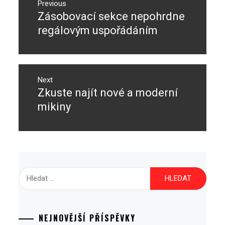
pro
Previous
Zásobovací sekce nepohrdne
Previous
příspěvek
post:
regálovým uspořádáním
Next
Zkuste najít nové a moderní
Next
post:
mikiny
Vyhledávání
NEJNOVĚJŠÍ PŘÍSPĚVKY