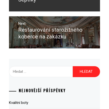
příspěvek
post:
Next
Restaurování starožitného
Next
post:
koberce na zakázku
Vyhledávání
NEJNOVĚJŠÍ PŘÍSPĚVKY
Kvalitní boty