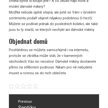
chtěla byste si koupit jiné? A co zkusit najít nové a
módní dámské mikiny?
MožNá nebude úplně stejná, ale jistě se Vám v širokém
sortimentu podaří objevit nějakou podobnou či hezčí.
Můžete se podívat jednak do posledních kolekcí, ale také
jsou tu ty starší, ve kterých nechybí ani
dámské mikiny
.
Objednat domů
Poohlédnou se můžete samozřejmě i na internetu,
protože se zkrátka může stát, že v kamenných
obchodech Vás nic neosloví. Dámské mikiny dostanete
přímo na stříbrném podnose. Nikam pro ně nebudete
muset a rovnou se do nich oblečete.
Navigace
pro
Previous
Septiky
Previous