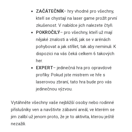
ZAČÁTEČNÍK
– hry vhodné pro všechny,
kteří se chystají na laser game prožít první
zkušenost. V nabídce jich nalezete čtyři.
POKROČILÝ
– pro všechny, kteří už mají
nějaké znalosti a vědí, jak se v arénách
pohybovat a jak střílet, tak aby neminuli. K
dispozici na vás čeká celkem 6 takových
her.
EXPERT
– jedinečná hra pro opravdové
profíky. Pokud jste mistrem ve hře s
laserovou zbraní, tato hra bude pro vás
jedinečnou výzvou.
Vytáhněte všechny vaše nejbližší osoby nebo rodinné
příslušníky ven a navštivte zábavní areál, ve kterém se
jim zalíbí už jenom proto, že je to aktivita, kterou ještě
nezažili.