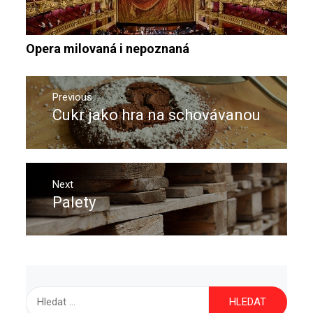
Opera milovaná i nepoznaná
Navigace
pro
Previous
Cukr jako hra na schovávanou
Previous
příspěvek
post:
Next
Palety
Next
post:
Vyhledávání