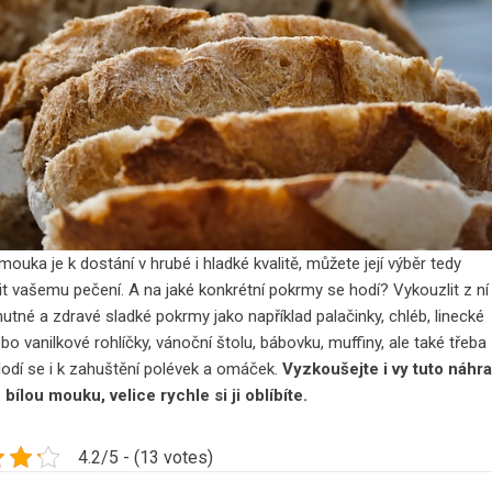
ouka je k dostání v hrubé i hladké kvalitě, můžete její výběr tedy
it vašemu pečení. A na jaké konkrétní pokrmy se hodí? Vykouzlit z ní
utné a zdravé sladké pokrmy jako například palačinky, chléb, linecké
bo vanilkové rohlíčky, vánoční štolu, bábovku, muffiny, ale také třeba
 Hodí se i k zahuštění polévek a omáček.
Vyzkoušejte i vy tuto náhr
 bílou mouku, velice rychle si ji oblíbíte.
4.2/5 - (13 votes)