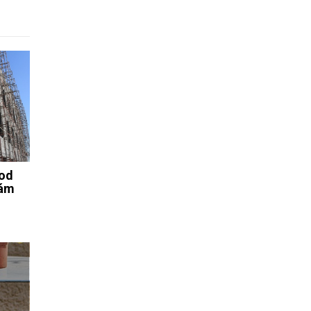
 od
vám