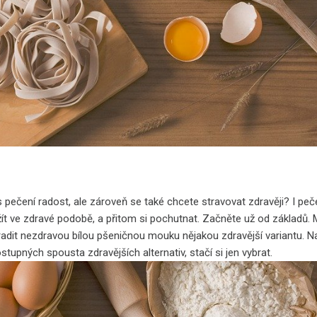
 pečení radost, ale zároveň se také chcete stravovat zdravěji? I peče
ít ve zdravé podobě, a přitom si pochutnat. Začněte už od základů.
radit nezdravou bílou pšeničnou mouku nějakou zdravější variantu. N
stupných spousta zdravějších alternativ, stačí si jen vybrat.