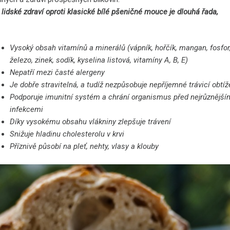
lidské zdraví oproti klasické bílé pšeničné mouce je dlouhá řada,
Vysoký obsah vitamínů a minerálů (vápník, hořčík, mangan, fosfor
železo, zinek, sodík, kyselina listová, vitamíny A, B, E)
Nepatří mezi časté alergeny
Je dobře stravitelná, a tudíž nezpůsobuje nepříjemné trávicí obtíž
Podporuje imunitní systém a chrání organismus před nejrůznější
infekcemi
Díky vysokému obsahu vlákniny zlepšuje trávení
Snižuje hladinu cholesterolu v krvi
Příznivě působí na pleť, nehty, vlasy a klouby