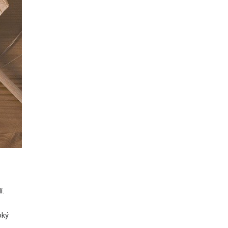
í.
oký