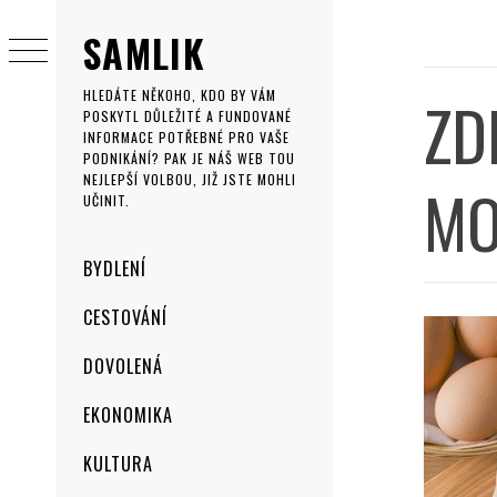
Skip
SAMLIK
to
content
ZD
HLEDÁTE NĚKOHO, KDO BY VÁM
POSKYTL DŮLEŽITÉ A FUNDOVANÉ
INFORMACE POTŘEBNÉ PRO VAŠE
PODNIKÁNÍ? PAK JE NÁŠ WEB TOU
NEJLEPŠÍ VOLBOU, JIŽ JSTE MOHLI
MO
UČINIT.
Primary
BYDLENÍ
Menu
CESTOVÁNÍ
DOVOLENÁ
EKONOMIKA
KULTURA