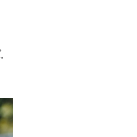
,
e
mi