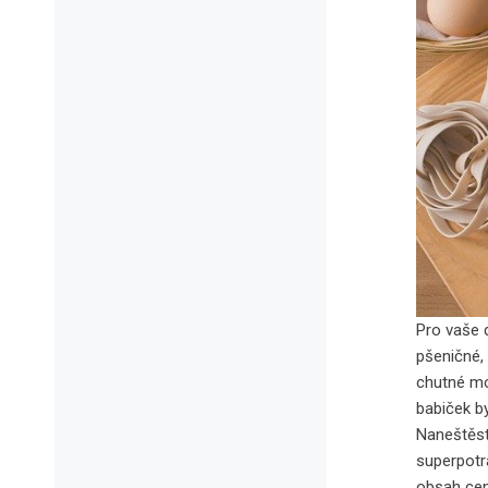
Pro vaše d
pšeničné,
chutné mo
babiček by
Naneštěstí
superpotr
obsah cen