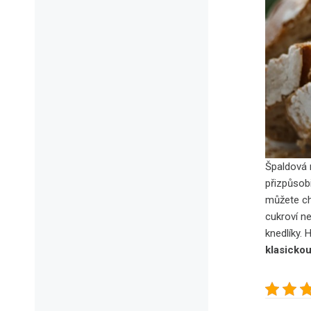
Špaldová m
přizpůsob
můžete ch
cukroví ne
knedlíky.
klasickou