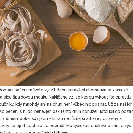
omácí pečení můžete využít třeba zdravější alternativu té klasické
 a sice
špaldovou mouku Naklíčeno.cz
, se kterou vykouzlíte opravdu
učníky, kdy mnohdy ani na chuti není vůbec nic poznat. Už za našich
lo pečení s ní oblíbené, jen pak tento druh bohužel ustoupil do pozad
 v dnešní době, kdy jsou v kurzu nejrůznější zdravé potraviny a
aviny se opět dostává do popředí. Má typickou oříškovou chuť a vys
ných a zdraví prospěšných bílkovin.