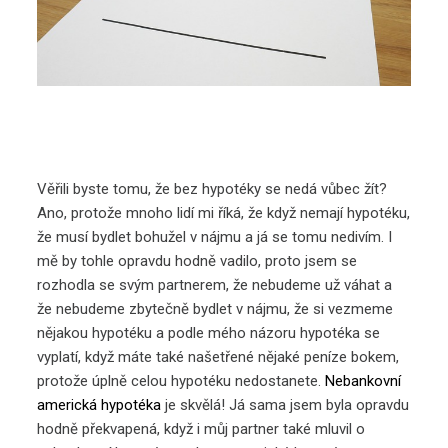
Věřili byste tomu, že bez hypotéky se nedá vůbec žít?
Ano, protože mnoho lidí mi říká, že když nemají hypotéku,
že musí bydlet bohužel v nájmu a já se tomu nedivím. I
mě by tohle opravdu hodně vadilo, proto jsem se
rozhodla se svým partnerem, že nebudeme už váhat a
že nebudeme zbytečně bydlet v nájmu, že si vezmeme
nějakou hypotéku a podle mého názoru hypotéka se
vyplatí, když máte také našetřené nějaké peníze bokem,
protože úplně celou hypotéku nedostanete.
Nebankovní
americká hypotéka
je skvělá! Já sama jsem byla opravdu
hodně překvapená, když i můj partner také mluvil o