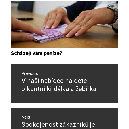
Scházejí vám peníze?
Navigace
pro
Previous
V naší nabídce najdete
Previous
příspěvek
post:
pikantní křidýlka a žebírka
Next
Spokojenost zákazníků je
Next