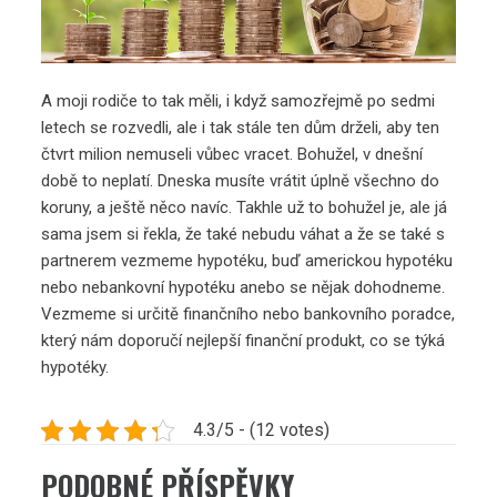
A moji rodiče to tak měli, i když samozřejmě po sedmi
letech se rozvedli, ale i tak stále ten dům drželi, aby ten
čtvrt milion nemuseli vůbec vracet. Bohužel, v dnešní
době to neplatí. Dneska musíte vrátit úplně všechno do
koruny, a ještě něco navíc. Takhle už to bohužel je, ale já
sama jsem si řekla, že také nebudu váhat a že se také s
partnerem vezmeme hypotéku, buď americkou hypotéku
nebo nebankovní hypotéku anebo se nějak dohodneme.
Vezmeme si určitě finančního nebo bankovního poradce,
který nám doporučí nejlepší finanční produkt, co se týká
hypotéky.
4.3/5 - (12 votes)
PODOBNÉ PŘÍSPĚVKY