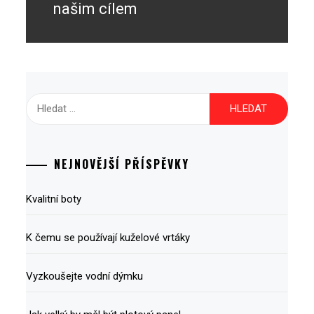
post:
našim cílem
Vyhledávání
NEJNOVĚJŠÍ PŘÍSPĚVKY
Kvalitní boty
K čemu se používají kuželové vrtáky
Vyzkoušejte vodní dýmku