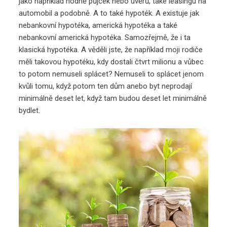
jako například hodně půjček nebo úvěrů, také leasingu na
automobil a podobně. A to také hypoték. A existuje jak
nebankovní hypotéka, americká hypotéka a také
nebankovní americká hypotéka. Samozřejmě, že i ta
klasická hypotéka. A věděli jste, že například moji rodiče
měli takovou hypotéku, kdy dostali čtvrt milionu a vůbec
to potom nemuseli splácet? Nemuseli to splácet jenom
kvůli tomu, když potom ten dům anebo byt neprodají
minimálně deset let, když tam budou deset let minimálně
bydlet.