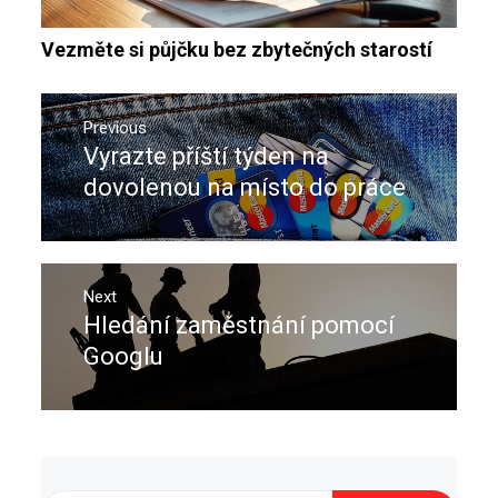
Vezměte si půjčku bez zbytečných starostí
Navigace
pro
Previous
Vyrazte příští týden na
Previous
příspěvek
post:
dovolenou na místo do práce
Next
Hledání zaměstnání pomocí
Next
post:
Googlu