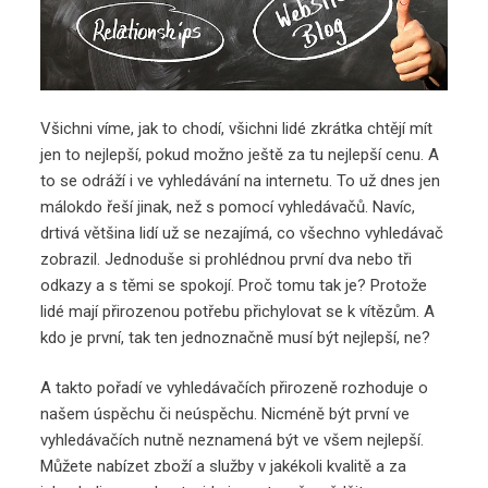
Všichni víme, jak to chodí, všichni lidé zkrátka chtějí mít
jen to nejlepší, pokud možno ještě za tu nejlepší cenu. A
to se odráží i ve vyhledávání na internetu. To už dnes jen
málokdo řeší jinak, než s pomocí vyhledávačů. Navíc,
drtivá většina lidí už se nezajímá, co všechno vyhledávač
zobrazil. Jednoduše si prohlédnou první dva nebo tři
odkazy a s těmi se spokojí. Proč tomu tak je? Protože
lidé mají přirozenou potřebu přichylovat se k vítězům. A
kdo je první, tak ten jednoznačně musí být nejlepší, ne?
A takto pořadí ve vyhledávačích přirozeně rozhoduje o
našem úspěchu či neúspěchu. Nicméně být první ve
vyhledávačích nutně neznamená být ve všem nejlepší.
Můžete nabízet zboží a služby v jakékoli kvalitě a za