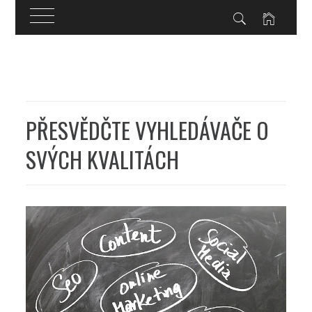
Skip
to
content
PŘESVĚDČTE VYHLEDÁVAČE O
SVÝCH KVALITÁCH