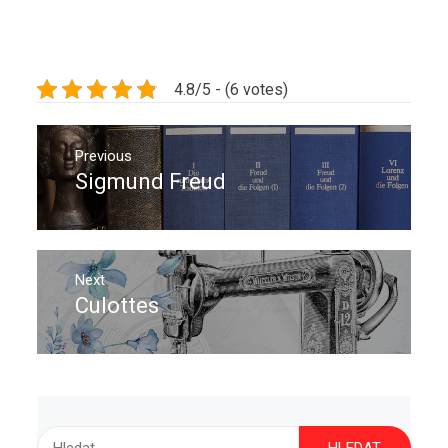
4.8/5 - (6 votes)
Navigace
pro
Previous
Sigmund Freud
Previous
příspěvek
post:
Next
Culottes
Next
post:
Vyhledávání