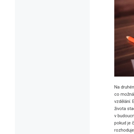
Na druhém 
co možná 
vzdělání.
života st
v budoucnu
pokud je č
rozhodujet