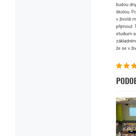
budou dny
školou.
Po
v životě m
přijmout. 
studium a
základním 
že se v ž
PODO