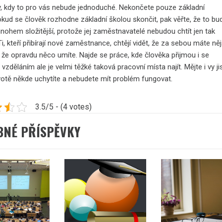
, kdy to pro vás nebude jednoduché. Nekončete pouze základní
kud se člověk rozhodne základní školou skončit, pak věřte, že to bu
nohem složitější, protože jej zaměstnavatelé nebudou chtít jen tak
Ti, kteří přibírají nové zaměstnance, chtějí vidět, že za sebou máte ně
 že opravdu něco umíte.
Najde se práce, kde člověka přijmou i se
vzděláním ale je velmi těžké taková pracovní místa najít.
Mějte i vy ji
ivotě někde uchytíte a nebudete mít problém fungovat.
3.5/5 - (4 votes)
BNÉ PŘÍSPĚVKY