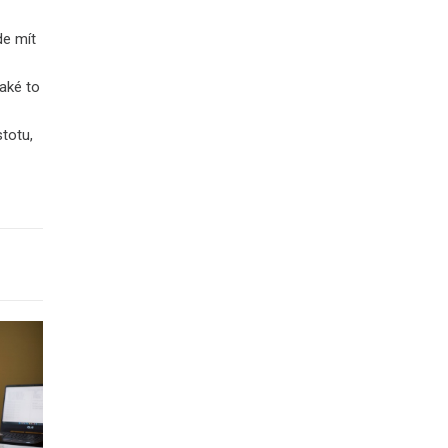
de mít
jaké to
stotu,