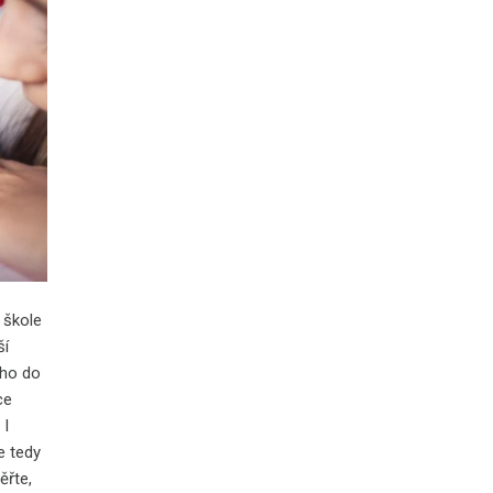
 škole
ší
vého do
ce
.
I
e tedy
ěřte,