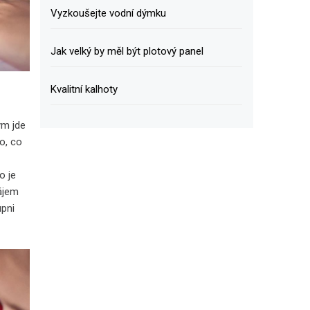
Vyzkoušejte vodní dýmku
Jak velký by měl být plotový panel
Kvalitní kalhoty
ým jde
co, co
o je
zájem
upni