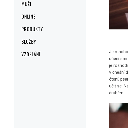
MUŽI
ONLINE
PRODUKTY
SLUŽBY
Je mnoho l
VZDĚLÁNÍ
učení samo
je rozhodn
v dnešní 
čtení, psa
učit se. N
druhém.