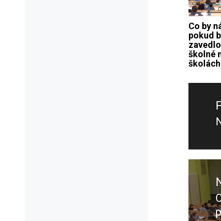
Co by n
pokud b
zavedlo
školné 
školách
Navig
pro
přísp
P
p
C
p
p