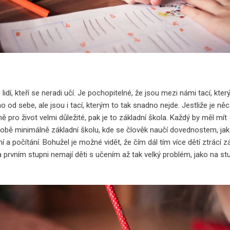
idí, kteří se neradi učí. Je pochopitelné, že jsou mezi námi tací, kter
 od sebe, ale jsou i tací, kterým to tak snadno nejde. Jestliže je ně
ě pro život velmi důležité, pak je to základní škola.
Každý by měl mít
době minimálně základní školu, kde se člověk naučí dovednostem, jak
ní a počítání.
Bohužel je možné vidět, že čím dál tím více dětí ztrácí 
a prvním stupni nemají děti s učením až tak velký problém, jako na st