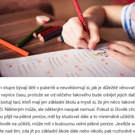
stupni bývají děti v pubertě a neuvědomují si, jak je důležité věnovat
nejvíce času, protože se od něčeho takového bude odvíjet jejich dal
Existují tací, kteří mají jen základní školu a myslí si, že jim něco tako
ačí. Některým může, ale některým naopak nemusí. Pokud si člověk ch
 přijít na pěkné peníze, měl by studovat dále a to minimálně učiliště
lověk na učilišti, může mít v budoucnu velmi pěkné peníze. Jestliže s
e nad tím, zda jít po základní škole dále nebo nikoliv, pak rozhodně v