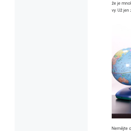
že je mnoh
vy. Už je
Nemějte ob