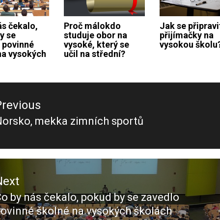
ás čekalo,
Proč málokdo
Jak se připravi
y se
studuje obor na
přijímačky na
 povinné
vysoké, který se
vysokou školu
na vysokých
učil na střední?
ace
Previous
ěvek
Norsko, mekka zimních sportů
revious
ost:
Next
o by nás čekalo, pokud by se zavedlo
Next
ovinné školné na vysokých školách
ost: