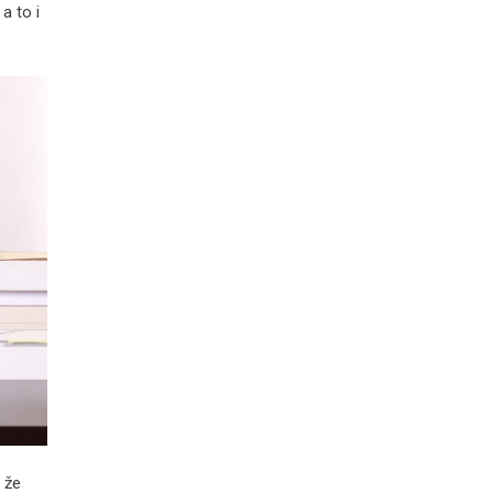
a to i
 že