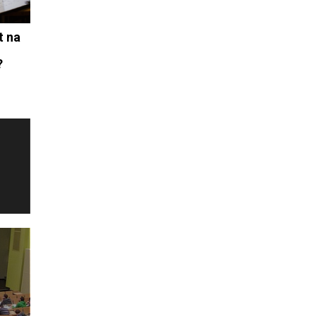
t na
?