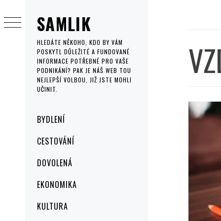
Skip
SAMLIK
to
content
VZ
HLEDÁTE NĚKOHO, KDO BY VÁM
POSKYTL DŮLEŽITÉ A FUNDOVANÉ
INFORMACE POTŘEBNÉ PRO VAŠE
PODNIKÁNÍ? PAK JE NÁŠ WEB TOU
NEJLEPŠÍ VOLBOU, JIŽ JSTE MOHLI
UČINIT.
Primary
BYDLENÍ
Menu
CESTOVÁNÍ
DOVOLENÁ
EKONOMIKA
KULTURA