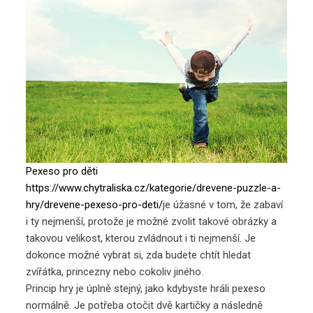
Pexeso pro děti
https://www.chytraliska.cz/kategorie/drevene-puzzle-a-
hry/drevene-pexeso-pro-deti/
je úžasné v tom, že zabaví
i ty nejmenší, protože je možné zvolit takové obrázky a
takovou velikost, kterou zvládnout i ti nejmenší. Je
dokonce možné vybrat si, zda budete chtít hledat
zvířátka, princezny nebo cokoliv jiného.
Princip hry je úplně stejný, jako kdybyste hráli pexeso
normálně. Je potřeba otočit dvě kartičky a následně