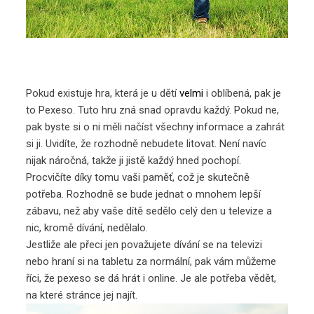
Pokud existuje hra, která je u dětí
velmi
i oblíbená, pak je
to Pexeso. Tuto hru zná snad opravdu každý. Pokud ne,
pak byste si o ni měli načíst všechny informace a zahrát
si ji. Uvidíte, že rozhodně nebudete litovat. Není navíc
nijak náročná, takže ji jistě každý hned pochopí.
Procvičíte díky tomu vaši paměť, což je skutečně
potřeba. Rozhodně se bude jednat o mnohem lepší
zábavu, než aby vaše dítě sedělo celý den u televize a
nic, kromě dívání, nedělalo.
Jestliže ale přeci jen považujete dívání se na televizi
nebo hraní si na tabletu za normální, pak vám můžeme
říci, že pexeso se dá hrát i online. Je ale potřeba vědět,
na které stránce jej najít.