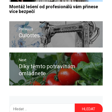
Montáž lešení od profesionálů vám přinese
více bezpečí
Navigace
pro
Previous
Culottes
Previous
příspěvek
post:
Next
Díky těmto potravinám
Next
post:
omládnete
Vyhledávání