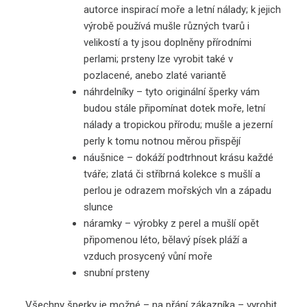
autorce inspirací moře a letní nálady; k jejich
výrobě používá mušle různých tvarů i
velikostí a ty jsou doplněny přírodními
perlami; prsteny lze vyrobit také v
pozlacené, anebo zlaté variantě
náhrdelníky – tyto o
riginální šperky vám
budou stále připomínat dotek moře, letní
nálady a tropickou přírodu; mušle a jezerní
perly k tomu notnou měrou přispějí
náušnice – dokáží podtrhnout krásu každé
tváře; zlatá či stříbrná kolekce s mušlí a
perlou je odrazem mořských vln a západu
slunce
náramky – výrobky z perel a mušlí opět
připomenou léto, bělavý písek pláží a
vzduch prosycený vůní moře
snubní prsteny
Všechny šperky je možné – na přání zákazníka – vyrobit