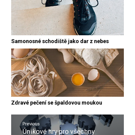
Samonosné schodiště jako dar z nebes
Zdravé pečení se špaldovou moukou
Navigace
pro
Previous
Únikové hry pro všechny
Previous