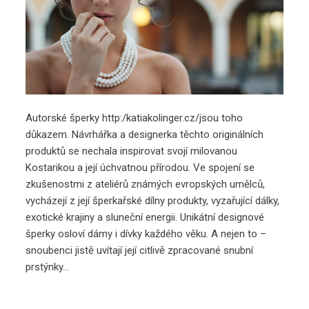
Autorské šperky http:/katiakolinger.cz/
jsou toho
důkazem. Návrhářka a designerka těchto originálních
produktů se nechala inspirovat svojí milovanou
Kostarikou a její úchvatnou přírodou. Ve spojení se
zkušenostmi z ateliérů známých evropských umělců,
vycházejí z její šperkařské dílny produkty, vyzařující dálky,
exotické krajiny a sluneční energii. Unikátní designové
šperky osloví dámy i dívky každého věku. A nejen to –
snoubenci jistě uvítají její citlivě zpracované snubní
prstýnky…