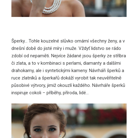
Šperky… Tohle kouzelné slůvko omámí všechny ženy, a v
dnešní době do jisté míry i muže. Vždyť lidstvo se rádo
zdobí od nepaměti. Nejvíce žádané jsou šperky ze stříbra
či zlata, a to v kombinaci s perlami, diamanty a dalšími
drahokamy, ale i syntetickými kameny. Návrháři šperků a
ruce zlatníků a šperkařů dokáží vyrobit tak neuvěřitelně
působivé výtvory, jimiž okouzlí každého. Návrháře šperků
inspiruje cokoli – příběhy, příroda, lidé…