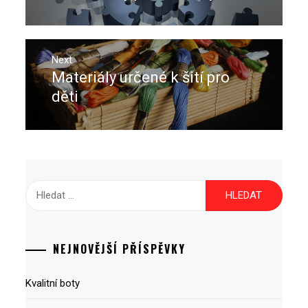
příspěvek
post:
Next
Materiály určené k šití pro
Next
post:
děti
Vyhledávání
NEJNOVĚJŠÍ PŘÍSPĚVKY
Kvalitní boty