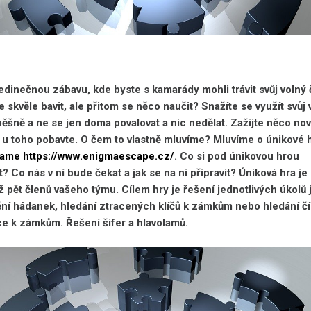
edinečnou zábavu, kde byste s kamarády mohli trávit svůj volný
 skvěle bavit, ale přitom se něco naučit? Snažíte se využít svůj 
ěšně a ne se jen doma povalovat a nic nedělat. Zažijte něco no
 u toho pobavte. O čem to vlastně mluvíme? Mluvíme o únikové 
ame https://www.enigmaescape.cz/
.
Co si pod únikovou hrou
t? Co nás v ní bude čekat a jak se na ni připravit? Úniková hra je
ž pět členů vašeho týmu. Cílem hry je řešení jednotlivých úkolů 
ění hádanek, hledání ztracených klíčů k zámkům nebo hledání č
e k zámkům. Řešení šifer a hlavolamů.