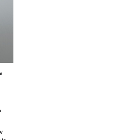
je
a
 V
 je