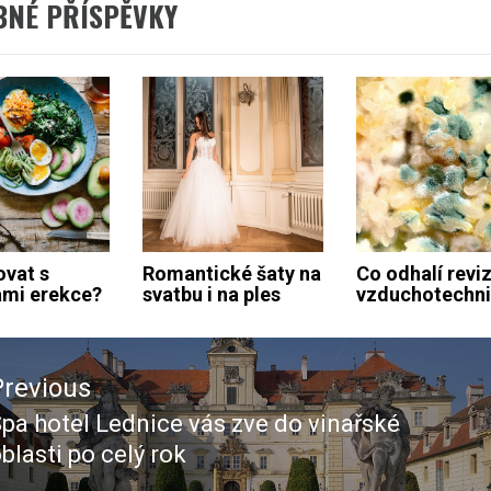
BNÉ PŘÍSPĚVKY
ovat s
Romantické šaty na
Co odhalí revi
mi erekce?
svatbu i na ples
vzduchotechn
ace
Previous
ěvek
pa hotel Lednice vás zve do vinařské
revious
blasti po celý rok
ost: