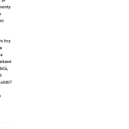
umenty
h
ní
em hry
a
 a
lekavé
ičů,
t
ohltí?
e