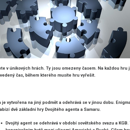
ete v únikových hrách. Ty jsou omezeny časem. Na každou hru 
uvedený čas, během kterého musíte hru vyřešit.
 je vytvořena na jiný podmět a odehrává se v jinou dobu. Enigm
bízí dvě základní hry Dvojitého agenta a Samaru.
Dvojitý agent se odehrává v období sovětského svazu a KGB.
konspiračním bytě mezi ulicemi Americká a Ruská. Cílem hry