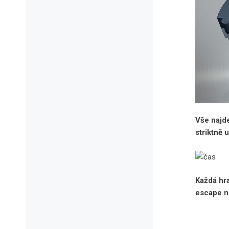
Vše najd
striktně 
Každá hra
escape na