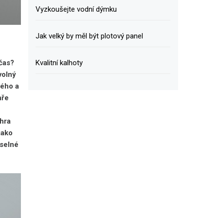
Vyzkoušejte vodní dýmku
Jak velký by měl být plotový panel
Kvalitní kalhoty
 čas?
volný
vého a
hře
 hra
jako
íselné