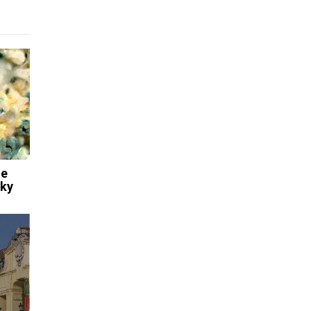
ze
iky