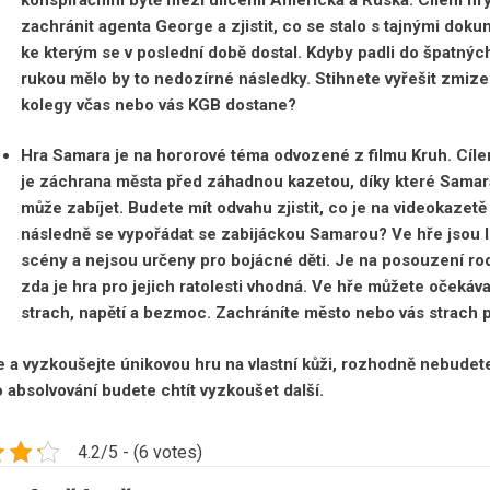
zachránit agenta George a zjistit, co se stalo s tajnými dok
ke kterým se v poslední době dostal. Kdyby padli do špatnýc
rukou mělo by to nedozírné následky. Stihnete vyřešit zmize
kolegy včas nebo vás KGB dostane?
Hra Samara je na hororové téma odvozené z filmu Kruh. Cíl
je záchrana města před záhadnou kazetou, díky které Samar
může zabíjet. Budete mít odvahu zjistit, co je na videokazetě
následně se vypořádat se zabijáckou Samarou? Ve hře jsou 
scény a nejsou určeny pro bojácné děti. Je na posouzení rod
zda je hra pro jejich ratolesti vhodná. Ve hře můžete očekáva
strach, napětí a bezmoc. Zachráníte město nebo vás strach p
 a vyzkoušejte únikovou hru na vlastní kůži, rozhodně nebudet
Po absolvování budete chtít vyzkoušet další.
4.2/5 - (6 votes)