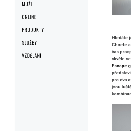
MUŽI
ONLINE
PRODUKTY
Hledáte j
SLUŽBY
Chcete se
čas prosp
VZDĚLÁNÍ
skvěle se
Escape g
představi
pro dva a
jsou lušt
kombinac