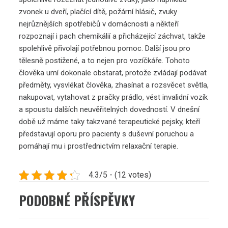
zvonek u dveří, plačící dítě, požární hlásič, zvuky
nejrůznějších spotřebičů v domácnosti a někteří
rozpoznají i pach chemikálií a přicházející záchvat, takže
spolehlivě přivolají potřebnou pomoc. Další jsou pro
tělesně postižené, a to nejen pro vozíčkáře. Tohoto
člověka umí dokonale obstarat, protože zvládají podávat
předměty, vysvlékat člověka, zhasínat a rozsvěcet světla,
nakupovat, vytahovat z pračky prádlo, vést invalidní vozík
a spoustu dalších neuvěřitelných dovedností. V dnešní
době už máme taky takzvané terapeutické pejsky, kteří
představují oporu pro pacienty s duševní poruchou a
pomáhají mu i prostřednictvím relaxační terapie.
4.3/5 - (12 votes)
PODOBNÉ PŘÍSPĚVKY