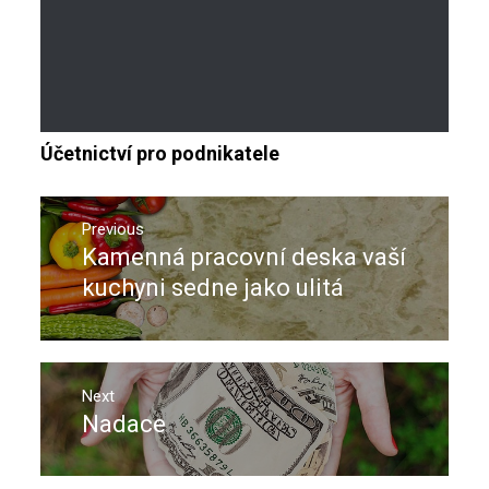
Účetnictví pro podnikatele
Navigace
pro
Previous
Kamenná pracovní deska vaší
Previous
příspěvek
post:
kuchyni sedne jako ulitá
Next
Nadace
Next
post: