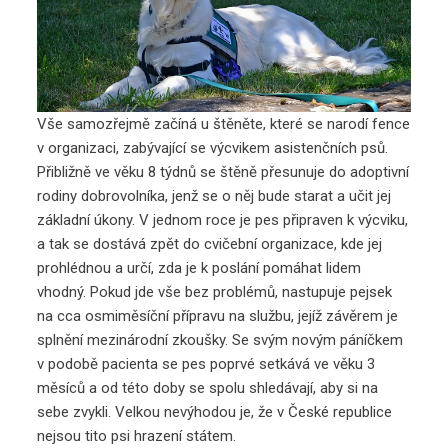
Vše samozřejmě začíná u štěněte, které se narodí fence
v organizaci, zabývající se výcvikem asistenčních psů.
Přibližně ve věku 8 týdnů se štěně přesunuje do adoptivní
rodiny dobrovolníka, jenž se o něj bude starat a učit jej
základní úkony. V jednom roce je pes připraven k výcviku,
a tak se dostává zpět do cvičební organizace, kde jej
prohlédnou a určí, zda je k poslání pomáhat lidem
vhodný. Pokud jde vše bez problémů, nastupuje pejsek
na cca osmiměsíční přípravu na službu, jejíž závěrem je
splnění mezinárodní zkoušky. Se svým novým páníčkem
v podobě pacienta se pes poprvé setkává ve věku 3
měsíců a od této doby se spolu shledávají, aby si na
sebe zvykli. Velkou nevýhodou je, že v České republice
nejsou tito psi hrazení státem.