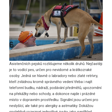
Asistenčních pejsků rozlišujeme několik druhů. Nejčastěji
je to vodící pes, určen pro nevidomé a krátkozraké
osoby. Jedná se hlavně o labradory nebo zlaté retrívry,
kteří zvládnou kromě správného vedení třeba i najít
telefonní budku, nádraží, podávání předmětů, upozornění
na překážky nebo schody, a dokonce najde i prázdné
místo v dopravním prostředku. Signální jsou určeni pro
neslyšící, ale také pro alergiky a astmatiky. Dokážou
spolehlivě rozeznat jednotlivé zvuky, jako například